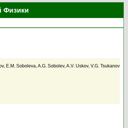
й Физики
ov
,
E.M. Soboleva
,
A.G. Sobolev
,
A.V. Uskov
,
V.G. Tsukanov