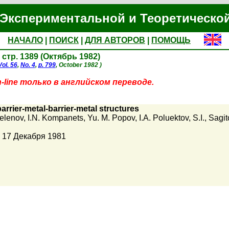
Экспериментальной и Теоретическо
НАЧАЛО
|
ПОИСК
|
ДЛЯ АВТОРОВ
|
ПОМОЩЬ
, стр. 1389 (Октябрь 1982)
Vol. 56
,
No. 4
,
p. 799
, October 1982 )
line только в английском переводе.
barrier-metal-barrier-metal structures
elenov
,
I.N. Kompanets
,
Yu. M. Popov
,
I.A. Poluektov
,
S.I.
,
Sagit
 17 Декабря 1981