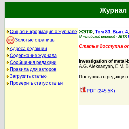
Журнал 
Общая информация о журнале
ЖЭТФ,
Том 83
,
Вып. 4
(Английский перевод - JETP,
Золотые страницы
Статья доступна on-
Адреса редакции
Содержание журнала
Investigation of metal-
Сообщения редакции
A.G. Aleksanyan
,
E.M. B
Правила для авторов
Загрузить статью
Поступила в редакцию:
Проверить статус статьи
PDF (245.5K)