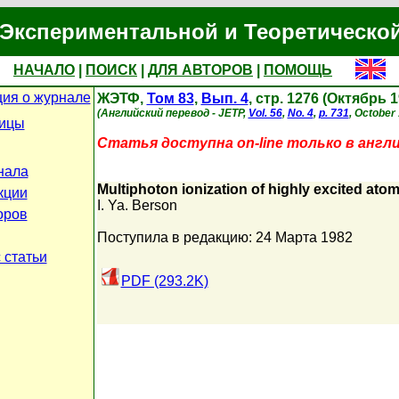
Экспериментальной и Теоретическо
НАЧАЛО
|
ПОИСК
|
ДЛЯ АВТОРОВ
|
ПОМОЩЬ
ия о журнале
ЖЭТФ,
Том 83
,
Вып. 4
, стр. 1276 (Октябрь 1
(Английский перевод - JETP,
Vol. 56
,
No. 4
,
p. 731
, October 
ницы
Статья доступна on-line только в англ
нала
Multiphoton ionization of highly excited atom
кции
I. Ya. Berson
оров
Поступила в редакцию: 24 Марта 1982
 статьи
PDF (293.2K)