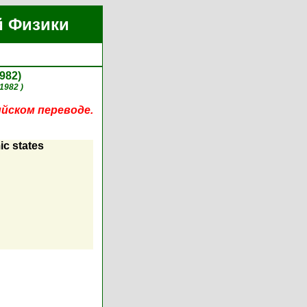
й Физики
982)
1982 )
ийском переводе.
ic states