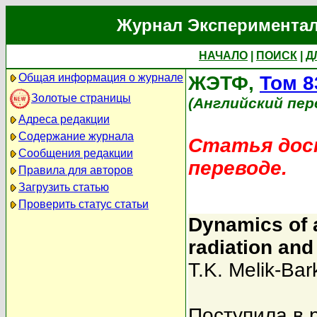
Журнал Экспериментал
НАЧАЛО
|
ПОИСК
|
Д
Общая информация о журнале
ЖЭТФ,
Том 8
Золотые страницы
(Английский пер
Адреса редакции
Содержание журнала
Статья дост
Сообщения редакции
переводе.
Правила для авторов
Загрузить статью
Проверить статус статьи
Dynamics of a
radiation and
T.K. Melik-Ba
Поступила в 