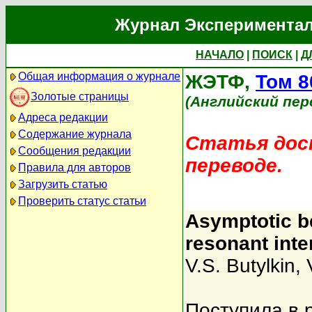
Журнал Экспериментал
НАЧАЛО
|
ПОИСК
|
Д
Общая информация о журнале
ЖЭТФ,
Том 8
Золотые страницы
(Английский пер
Адреса редакции
Содержание журнала
Статья дост
Сообщения редакции
переводе.
Правила для авторов
Загрузить статью
Проверить статус статьи
Asymptotic be
resonant int
V.S. Butylkin
,
Поступила в 