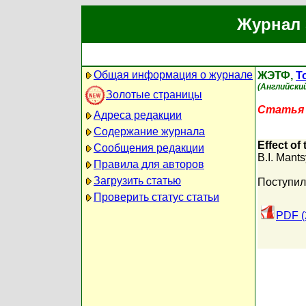
Журнал 
Общая информация о журнале
ЖЭТФ,
Т
(Английский
Золотые страницы
Статья 
Адреса редакции
Содержание журнала
Effect of
Сообщения редакции
B.I. Mant
Правила для авторов
Загрузить статью
Поступил
Проверить статус статьи
PDF (