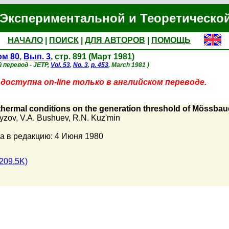
Экспериментальной и Теоретическо
НАЧАЛО
|
ПОИСК
|
ДЛЯ АВТОРОВ
|
ПОМОЩЬ
ом 80
,
Вып. 3
, стр. 891 (Март 1981)
 перевод - JETP,
Vol. 53
,
No. 3
,
p. 453
, March 1981 )
доступна on-line только в английском переводе.
 thermal conditions on the generation threshold of Mössbauer
syzov
,
V.A. Bushuev
,
R.N. Kuz'min
а в редакцию: 4 Июня 1980
209.5K)