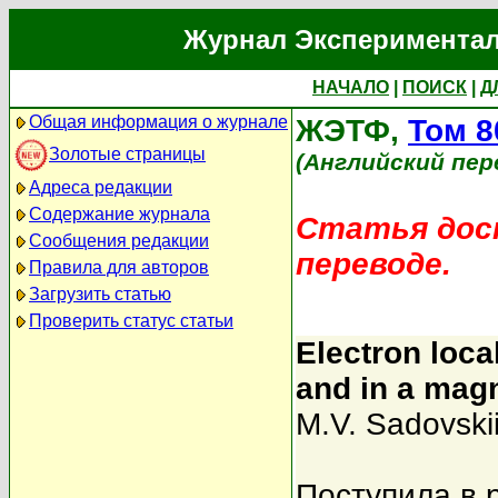
Журнал Экспериментал
НАЧАЛО
|
ПОИСК
|
Д
Общая информация о журнале
ЖЭТФ,
Том 8
Золотые страницы
(Английский пер
Адреса редакции
Содержание журнала
Статья дост
Сообщения редакции
переводе.
Правила для авторов
Загрузить статью
Проверить статус статьи
Electron loca
and in a magn
M.V. Sadovski
Поступила в 