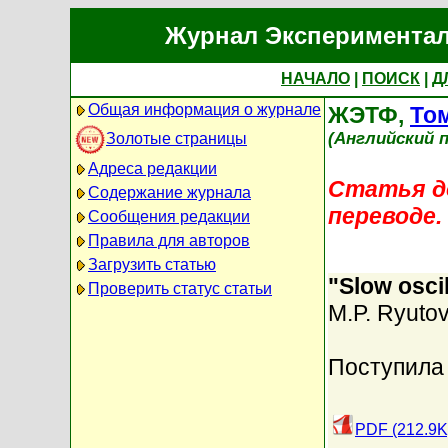
Журнал Экспериментал
НАЧАЛО
|
ПОИСК
|
Д
Общая информация о журнале
ЖЭТФ,
Том
(Английский п
Золотые страницы
Адреса редакции
Статья до
Содержание журнала
переводе.
Сообщения редакции
Правила для авторов
Загрузить статью
"Slow osci
Проверить статус статьи
M.P. Ryuto
Поступила 
PDF (212.9K