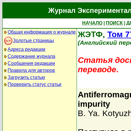
Журнал Экспериментал
НАЧАЛО
|
ПОИСК
|
Д
Общая информация о журнале
ЖЭТФ,
Том 7
Золотые страницы
(Английский пер
Адреса редакции
Содержание журнала
Статья дост
Сообщения редакции
переводе.
Правила для авторов
Загрузить статью
Проверить статус статьи
Antiferromagn
impurity
B. Ya. Kotyuzh