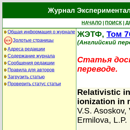
Журнал Экспериментал
НАЧАЛО
|
ПОИСК
|
Д
Общая информация о журнале
ЖЭТФ,
Том 7
Золотые страницы
(Английский пер
Адреса редакции
Содержание журнала
Статья дост
Сообщения редакции
переводе.
Правила для авторов
Загрузить статью
Проверить статус статьи
Relativistic i
ionization in
V.S. Asoskov
,
Ermilova
,
L.P.