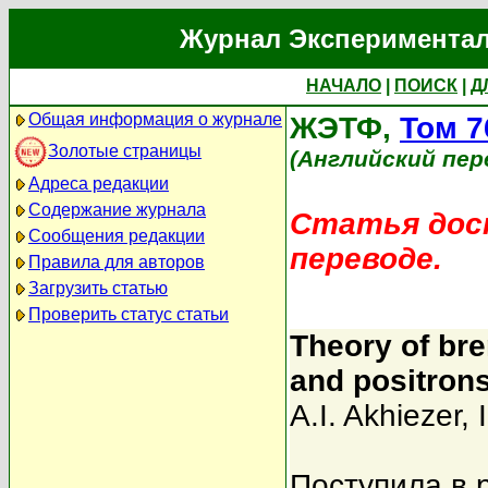
Журнал Экспериментал
НАЧАЛО
|
ПОИСК
|
Д
Общая информация о журнале
ЖЭТФ,
Том 7
Золотые страницы
(Английский пер
Адреса редакции
Содержание журнала
Статья дост
Сообщения редакции
переводе.
Правила для авторов
Загрузить статью
Проверить статус статьи
Theory of bre
and positrons
A.I. Akhiezer
,
Поступила в 