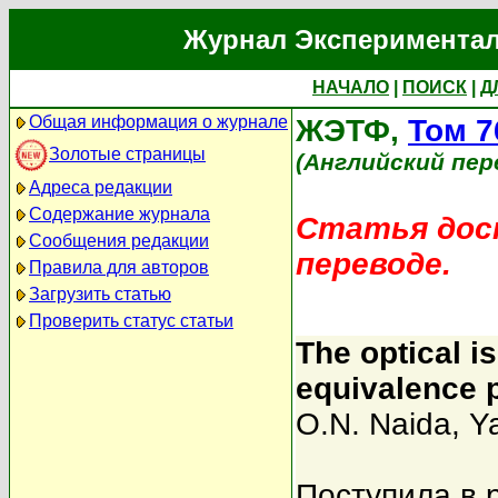
Журнал Экспериментал
НАЧАЛО
|
ПОИСК
|
Д
Общая информация о журнале
ЖЭТФ,
Том 7
Золотые страницы
(Английский пер
Адреса редакции
Содержание журнала
Статья дост
Сообщения редакции
переводе.
Правила для авторов
Загрузить статью
Проверить статус статьи
The optical is
equivalence p
O.N. Naida
,
Ya
Поступила в 