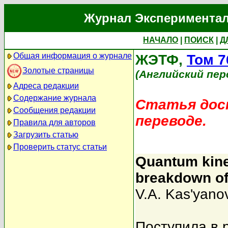
Журнал Экспериментал
НАЧАЛО
|
ПОИСК
|
Д
Общая информация о журнале
ЖЭТФ,
Том 7
Золотые страницы
(Английский пер
Адреса редакции
Содержание журнала
Статья дост
Сообщения редакции
переводе.
Правила для авторов
Загрузить статью
Проверить статус статьи
Quantum kinet
breakdown of
V.A. Kas'yano
Поступила в 