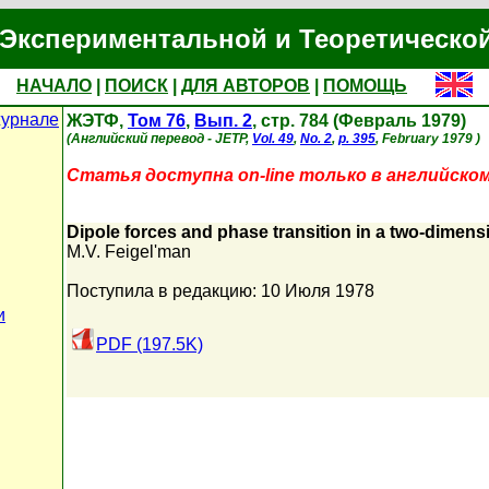
Экспериментальной и Теоретическо
НАЧАЛО
|
ПОИСК
|
ДЛЯ АВТОРОВ
|
ПОМОЩЬ
журнале
ЖЭТФ,
Том 76
,
Вып. 2
, стр. 784 (Февраль 1979)
(Английский перевод - JETP,
Vol. 49
,
No. 2
,
p. 395
, February 1979 )
Статья доступна on-line только в английском
Dipole forces and phase transition in a two-dimens
M.V. Feigel'man
Поступила в редакцию: 10 Июля 1978
и
PDF (197.5K)