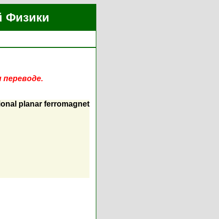
й Физики
 переводе.
ional planar ferromagnet