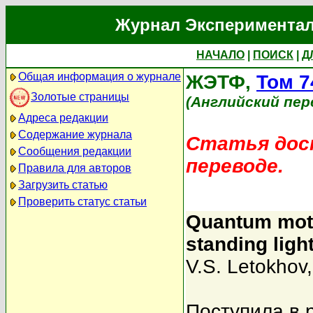
Журнал Экспериментал
НАЧАЛО
|
ПОИСК
|
Д
Общая информация о журнале
ЖЭТФ,
Том 7
Золотые страницы
(Английский пер
Адреса редакции
Содержание журнала
Статья дост
Сообщения редакции
переводе.
Правила для авторов
Загрузить статью
Проверить статус статьи
Quantum motio
standing ligh
V.S. Letokhov
Поступила в 