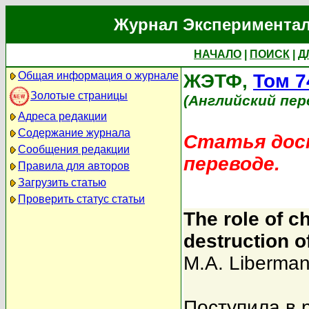
Журнал Экспериментал
НАЧАЛО
|
ПОИСК
|
Д
Общая информация о журнале
ЖЭТФ,
Том 7
Золотые страницы
(Английский пер
Адреса редакции
Содержание журнала
Статья дост
Сообщения редакции
переводе.
Правила для авторов
Загрузить статью
Проверить статус статьи
The role of c
destruction o
M.A. Liberma
Поступила в 