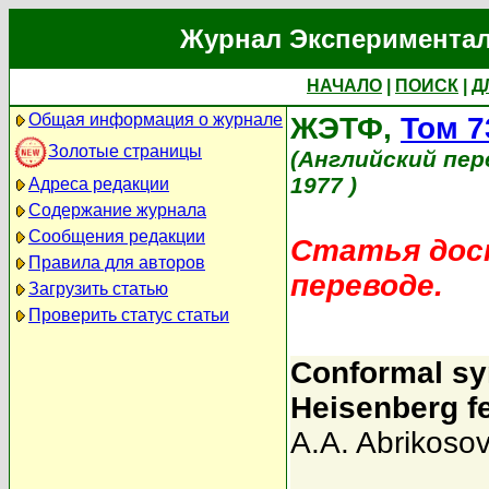
Журнал Экспериментал
НАЧАЛО
|
ПОИСК
|
Д
Общая информация о журнале
ЖЭТФ,
Том 7
Золотые страницы
(Английский пер
1977 )
Адреса редакции
Содержание журнала
Сообщения редакции
Статья дост
Правила для авторов
переводе.
Загрузить статью
Проверить статус статьи
Conformal sy
Heisenberg f
A.A. Abrikosov