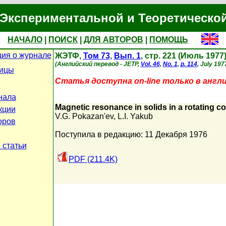
Экспериментальной и Теоретическо
НАЧАЛО
|
ПОИСК
|
ДЛЯ АВТОРОВ
|
ПОМОЩЬ
ия о журнале
ЖЭТФ,
Том 73
,
Вып. 1
, стр. 221 (Июль 1977
(Английский перевод - JETP,
Vol. 46
,
No. 1
,
p. 114
, July 197
ницы
Статья доступна on-line только в англ
нала
Magnetic resonance in solids in a rotating c
кции
V.G. Pokazan'ev
,
L.I. Yakub
оров
Поступила в редакцию: 11 Декабря 1976
 статьи
PDF (211.4K)