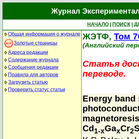
Журнал Экспериментал
НАЧАЛО
|
ПОИСК
|
Д
Общая информация о журнале
ЖЭТФ,
Том 7
Золотые страницы
(Английский пер
Адреса редакции
Содержание журнала
Статья дост
Сообщения редакции
переводе.
Правила для авторов
Загрузить статью
Проверить статус статьи
Energy band 
photoconductiv
magnetoresis
Cd
Ga
Cr
1-x
x
2