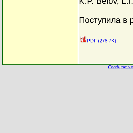
K.P. Belov
,
L.I
Поступила в 
PDF (278.7K)
Сообщить о