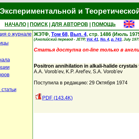
Экспериментальной и Теоретическо
НАЧАЛО
|
ПОИСК
|
ДЛЯ АВТОРОВ
|
ПОМОЩЬ
ия о журнале
ЖЭТФ,
Том 68
,
Вып. 4
, стр. 1486 (Июль 197
(Английский перевод - JETP,
Vol. 41
,
No. 4
,
p. 743
, July 197
ницы
Статья доступна on-line только в англ
нала
Positron annihilation in alkali-halide crystals
кции
A.A. Vorob'ev
,
K.P. Aref'ev
,
S.A. Vorob'ev
оров
Поступила в редакцию: 29 Октября 1974
 статьи
PDF (143.4K)