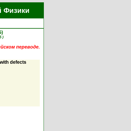
й Физики
5)
5 )
ийском переводе.
 with defects