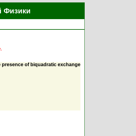
й Физики
.
 presence of biquadratic exchange