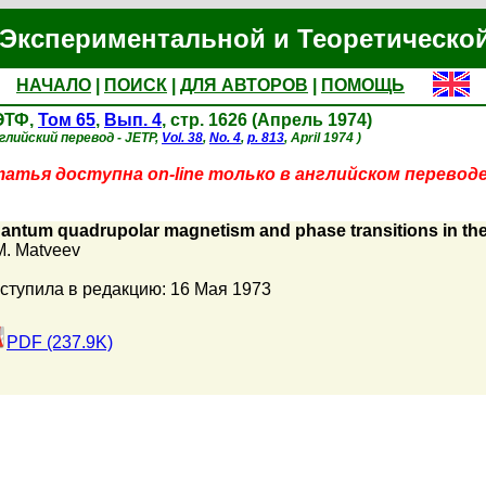
Экспериментальной и Теоретическо
НАЧАЛО
|
ПОИСК
|
ДЛЯ АВТОРОВ
|
ПОМОЩЬ
ЭТФ,
Том 65
,
Вып. 4
, стр. 1626 (Апрель 1974)
глийский перевод - JETP,
Vol. 38
,
No. 4
,
p. 813
, April 1974 )
атья доступна on-line только в английском переводе
antum quadrupolar magnetism and phase transitions in the
M. Matveev
ступила в редакцию: 16 Мая 1973
PDF (237.9K)