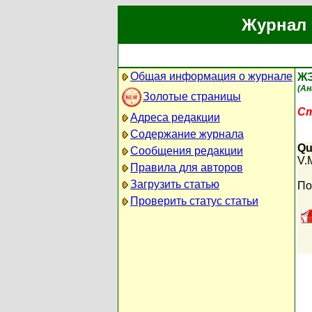
Журнал 
Общая информация о журнале
Ж
(Ан
Золотые страницы
Ст
Адреса редакции
Содержание журнала
Qu
Сообщения редакции
V.
Правила для авторов
Загрузить статью
По
Проверить статус статьи