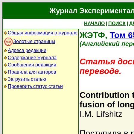
Журнал Экспериментал
НАЧАЛО
|
ПОИСК
|
Д
Общая информация о журнале
ЖЭТФ,
Том 6
Золотые страницы
(Английский пер
Адреса редакции
Содержание журнала
Статья дост
Сообщения редакции
переводе.
Правила для авторов
Загрузить статью
Проверить статус статьи
Contribution 
fusion of lon
I.M. Lifshitz
Поступила в 