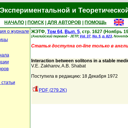
Экспериментальной и Теоретическо
НАЧАЛО
|
ПОИСК
|
ДЛЯ АВТОРОВ
|
ПОМОЩЬ
ия о журнале
ЖЭТФ,
Том 64
,
Вып. 5
, стр. 1627 (Ноябрь 1
(Английский перевод - JETP,
Vol. 37
,
No. 5
,
p. 823
, Novembe
ницы
Статья доступна on-line только в англ
нала
Interaction between solitons in a stable med
кции
V.E. Zakharov
,
A.B. Shabat
оров
Поступила в редакцию: 18 Декабря 1972
 статьи
PDF (279.2K)