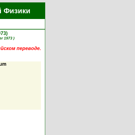
й Физики
973)
r 1973 )
ийском переводе.
ium