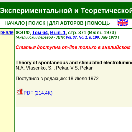
Экспериментальной и Теоретическо
НАЧАЛО
|
ПОИСК
|
ДЛЯ АВТОРОВ
|
ПОМОЩЬ
урнале
ЖЭТФ,
Том 64
,
Вып. 1
, стр. 371 (Июль 1973)
(Английский перевод - JETP,
Vol. 37
,
No. 1
,
p. 190
, July 1973 )
Статья доступна on-line только в английском 
Theory of spontaneous and stimulated electrolumin
N.A. Vlasenko
,
S.I. Pekar
,
V.S. Pekar
Поступила в редакцию: 18 Июля 1972
PDF (214.4K)