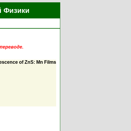
й Физики
переводе.
escence of ZnS: Mn Films