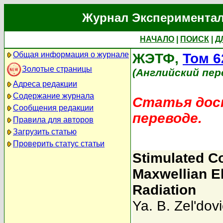
Журнал Экспериментал
НАЧАЛО
|
ПОИСК
|
Д
Общая информация о журнале
ЖЭТФ,
Том 6
Золотые страницы
(Английский пер
Адреса редакции
Содержание журнала
Статья дост
Сообщения редакции
переводе.
Правила для авторов
Загрузить статью
Проверить статус статьи
Stimulated C
Maxwellian E
Radiation
Ya. B. Zel'dov