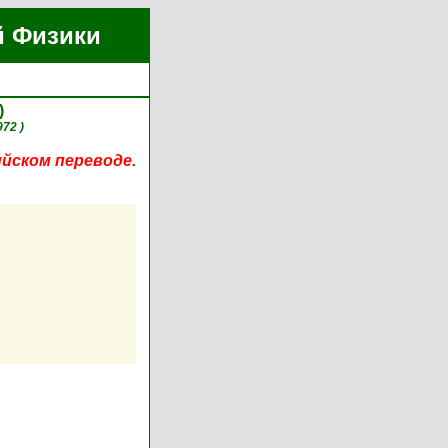
й Физики
)
972 )
ийском переводе.