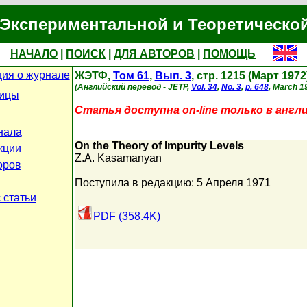
Экспериментальной и Теоретическо
НАЧАЛО
|
ПОИСК
|
ДЛЯ АВТОРОВ
|
ПОМОЩЬ
ия о журнале
ЖЭТФ,
Том 61
,
Вып. 3
, стр. 1215 (Март 1972
(Английский перевод - JETP,
Vol. 34
,
No. 3
,
p. 648
, March 1
ницы
Статья доступна on-line только в англ
нала
On the Theory of Impurity Levels
кции
Z.A. Kasamanyan
оров
Поступила в редакцию: 5 Апреля 1971
 статьи
PDF (358.4K)