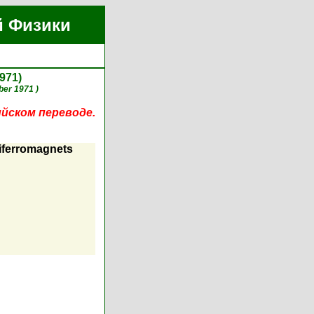
й Физики
971)
er 1971 )
ийском переводе.
tiferromagnets