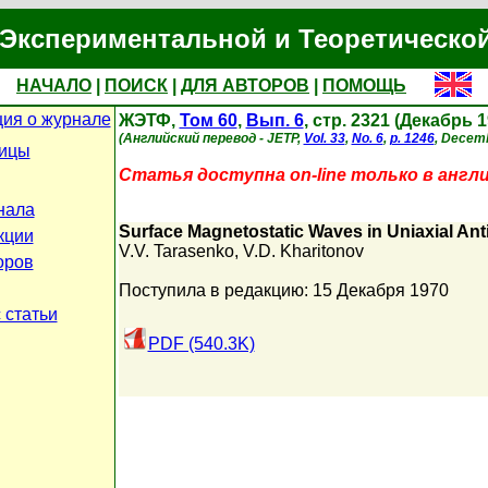
Экспериментальной и Теоретическо
НАЧАЛО
|
ПОИСК
|
ДЛЯ АВТОРОВ
|
ПОМОЩЬ
ия о журнале
ЖЭТФ,
Том 60
,
Вып. 6
, стр. 2321 (Декабрь 1
(Английский перевод - JETP,
Vol. 33
,
No. 6
,
p. 1246
, Decemb
ницы
Статья доступна on-line только в англ
нала
Surface Magnetostatic Waves in Uniaxial An
кции
V.V. Tarasenko
,
V.D. Kharitonov
оров
Поступила в редакцию: 15 Декабря 1970
 статьи
PDF (540.3K)