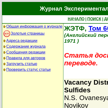
Журнал Экспериментал
НАЧАЛО
|
ПОИСК
|
Д
Общая информация о журнале
ЖЭТФ,
Том 6
Золотые страницы
(Английский пер
1971 )
Адреса редакции
Содержание журнала
Сообщения редакции
Статья дост
Правила для авторов
переводе.
Загрузить статью
Проверить статус статьи
Vacancy Distr
Sulfides
N.S. Ovanesy
Novikov