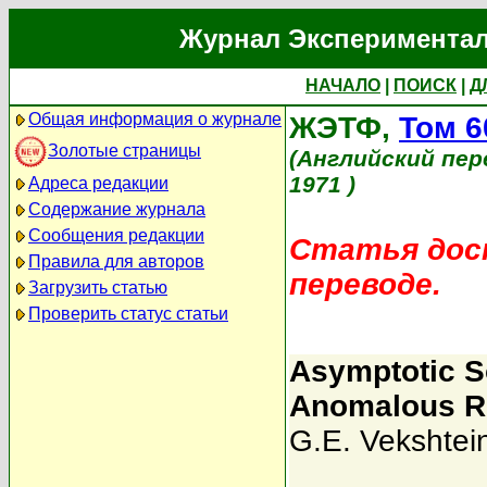
Журнал Экспериментал
НАЧАЛО
|
ПОИСК
|
Д
Общая информация о журнале
ЖЭТФ,
Том 6
Золотые страницы
(Английский пер
1971 )
Адреса редакции
Содержание журнала
Сообщения редакции
Статья дост
Правила для авторов
переводе.
Загрузить статью
Проверить статус статьи
Asymptotic So
Anomalous Re
G.E. Vekshtei