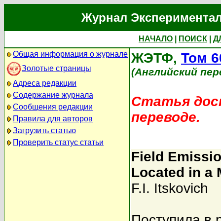
Журнал Экспериментал
НАЧАЛО
|
ПОИСК
|
Д
Общая информация о журнале
ЖЭТФ,
Том 6
Золотые страницы
(Английский пер
Адреса редакции
Содержание журнала
Статья дост
Сообщения редакции
переводе.
Правила для авторов
Загрузить статью
Проверить статус статьи
Field Emissio
Located in a 
F.I. Itskovich
Поступила в 