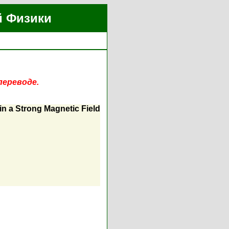
й Физики
переводе.
in a Strong Magnetic Field