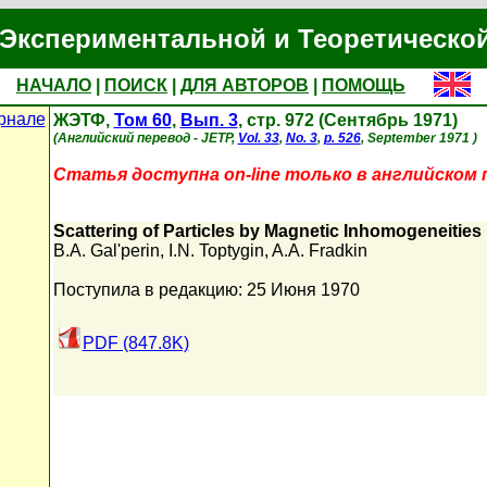
Экспериментальной и Теоретическо
НАЧАЛО
|
ПОИСК
|
ДЛЯ АВТОРОВ
|
ПОМОЩЬ
рнале
ЖЭТФ,
Том 60
,
Вып. 3
, стр. 972 (Сентябрь 1971)
(Английский перевод - JETP,
Vol. 33
,
No. 3
,
p. 526
, September 1971 )
Статья доступна on-line только в английском 
Scattering of Particles by Magnetic Inhomogeneities 
B.A. Gal'perin
,
I.N. Toptygin
,
A.A. Fradkin
Поступила в редакцию: 25 Июня 1970
PDF (847.8K)