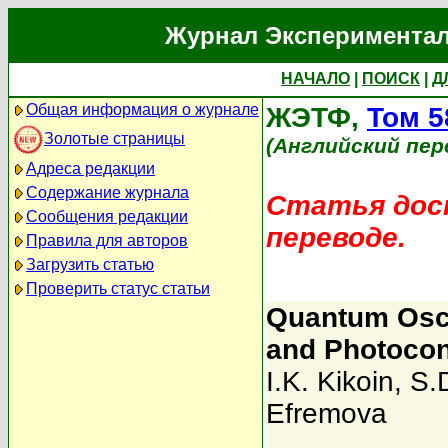
Журнал Экспериментал
НАЧАЛО
|
ПОИСК
|
Д
Общая информация о журнале
ЖЭТФ,
Том 5
Золотые страницы
(Английский пер
Адреса редакции
Содержание журнала
Статья дост
Сообщения редакции
переводе.
Правила для авторов
Загрузить статью
Проверить статус статьи
Quantum Osci
and Photocon
I.K. Kikoin
,
S.
Efremova