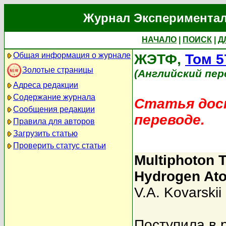
Журнал Экспериментал
НАЧАЛО
|
ПОИСК
|
Д
Общая информация о журнале
ЖЭТФ,
Том 5
Золотые страницы
(Английский пер
Адреса редакции
Содержание журнала
Статья дост
Сообщения редакции
переводе.
Правила для авторов
Загрузить статью
Проверить статус статьи
Multiphoton T
Hydrogen At
V.A. Kovarskii
Поступила в 