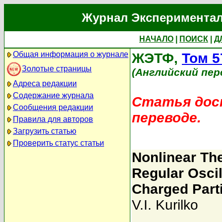
Журнал Экспериментал
НАЧАЛО
|
ПОИСК
|
Д
Общая информация о журнале
ЖЭТФ,
Том 5
Золотые страницы
(Английский пер
Адреса редакции
Содержание журнала
Статья дост
Сообщения редакции
переводе.
Правила для авторов
Загрузить статью
Проверить статус статьи
Nonlinear The
Regular Osci
Charged Part
V.I. Kurilko