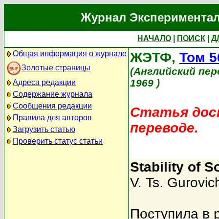
Журнал Экспериментал
НАЧАЛО
|
ПОИСК
|
Д
Общая информация о журнале
ЖЭТФ,
Том 5
Золотые страницы
(Английский пер
1969 )
Адреса редакции
Содержание журнала
Сообщения редакции
Статья дост
Правила для авторов
переводе.
Загрузить статью
Проверить статус статьи
Stability of 
V. Ts. Gurovic
Поступила в 