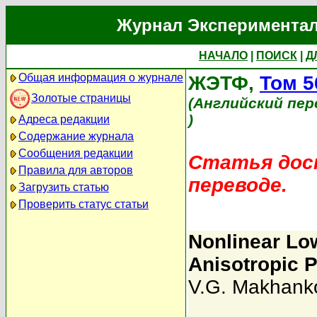
Журнал Экспериментал
НАЧАЛО
|
ПОИСК
|
Д
Общая информация о журнале
ЖЭТФ,
Том 5
Золотые страницы
(Английский пер
)
Адреса редакции
Содержание журнала
Сообщения редакции
Статья дост
Правила для авторов
переводе.
Загрузить статью
Проверить статус статьи
Nonlinear Low
Anisotropic 
V.G. Makhank