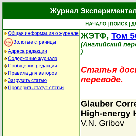
Журнал Экспериментал
НАЧАЛО
|
ПОИСК
|
Д
Общая информация о журнале
ЖЭТФ,
Том 5
Золотые страницы
(Английский пер
)
Адреса редакции
Содержание журнала
Сообщения редакции
Статья дост
Правила для авторов
переводе.
Загрузить статью
Проверить статус статьи
Glauber Corre
High-energy 
V.N. Gribov