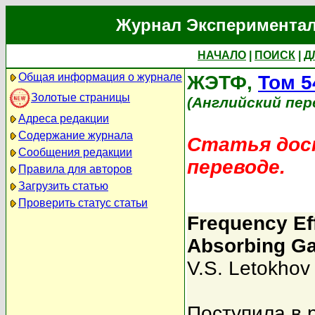
Журнал Экспериментал
НАЧАЛО
|
ПОИСК
|
Д
Общая информация о журнале
ЖЭТФ,
Том 5
Золотые страницы
(Английский пер
Адреса редакции
Содержание журнала
Статья дост
Сообщения редакции
переводе.
Правила для авторов
Загрузить статью
Проверить статус статьи
Frequency Eff
Absorbing G
V.S. Letokhov
Поступила в 