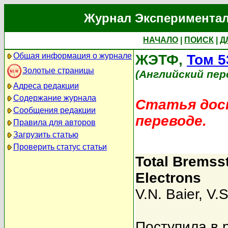
Журнал Экспериментал
НАЧАЛО
|
ПОИСК
|
Д
Общая информация о журнале
ЖЭТФ,
Том 5
Золотые страницы
(Английский пер
Адреса редакции
Содержание журнала
Статья дост
Сообщения редакции
переводе.
Правила для авторов
Загрузить статью
Проверить статус статьи
Total Bremsst
Electrons
V.N. Baier
,
V.S
Поступила в 