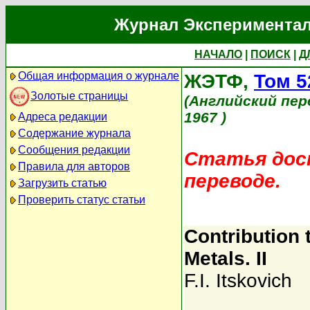
Журнал Экспериментал
НАЧАЛО
|
ПОИСК
|
Д
Общая информация о журнале
ЖЭТФ,
Том 5
Золотые страницы
(Английский пер
1967 )
Адреса редакции
Содержание журнала
Сообщения редакции
Статья дост
Правила для авторов
переводе.
Загрузить статью
Проверить статус статьи
Contribution 
Metals. II
F.I. Itskovich