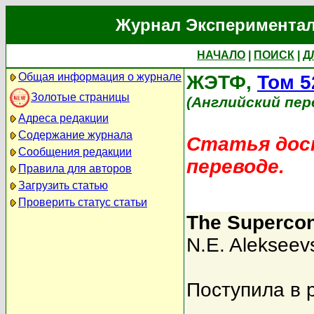
Журнал Экспериментал
НАЧАЛО
|
ПОИСК
|
Д
Общая информация о журнале
ЖЭТФ,
Том 5
Золотые страницы
(Английский пер
Адреса редакции
Содержание журнала
Статья дост
Сообщения редакции
переводе.
Правила для авторов
Загрузить статью
Проверить статус статьи
The Supercon
N.E. Alekseevs
Поступила в 