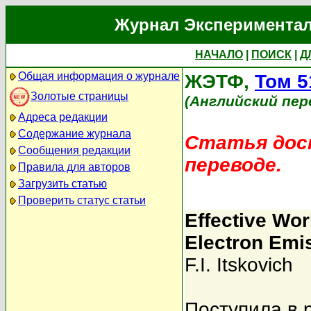
Журнал Экспериментал
НАЧАЛО
|
ПОИСК
|
Д
Общая информация о журнале
ЖЭТФ,
Том 5
Золотые страницы
(Английский пер
Адреса редакции
Содержание журнала
Статья дост
Сообщения редакции
переводе.
Правила для авторов
Загрузить статью
Проверить статус статьи
Effective Wor
Electron Emi
F.I. Itskovich
Поступила в 