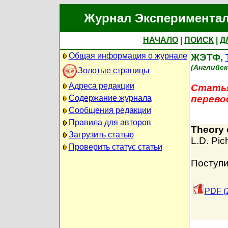
Журнал Экспериментал
НАЧАЛО
|
ПОИСК
|
Д
Общая информация о журнале
ЖЭТФ,
(Английск
Золотые страницы
Адреса редакции
Статья
Содержание журнала
перево
Сообщения редакции
Правила для авторов
Theory 
Загрузить статью
L.D. Pic
Проверить статус статьи
Поступи
PDF (