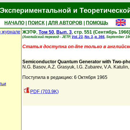
Экспериментальной и Теоретическо
НАЧАЛО
|
ПОИСК
|
ДЛЯ АВТОРОВ
|
ПОМОЩЬ
 журнале
ЖЭТФ,
Том 50
,
Вып. 3
, стр. 551 (Сентябрь 1966
(Английский перевод - JETP,
Vol. 23
,
No. 3
,
p. 366
, September 19
Статья доступна on-line только в английск
Semiconductor Quantum Generator with Two-phot
N.G. Basov
,
A.Z. Grasyuk
,
I.G. Zubarev
,
V.A. Katulin
Поступила в редакцию: 6 Октября 1965
тьи
PDF (703.9K)