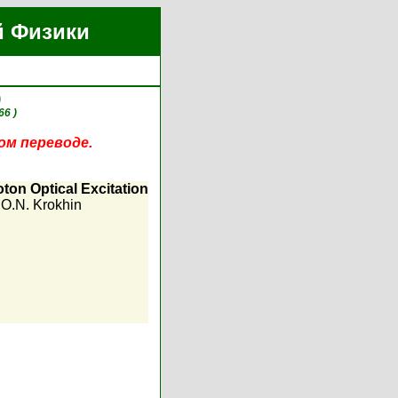
й Физики
)
66 )
ом переводе.
on Optical Excitation
,
O.N. Krokhin