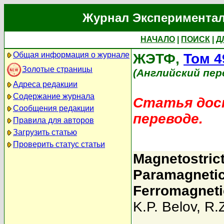
Журнал Экспериментал
НАЧАЛО
|
ПОИСК
|
Д
Общая информация о журнале
ЖЭТФ,
Том 4
Золотые страницы
(Английский пер
Адреса редакции
Содержание журнала
Статья дост
Сообщения редакции
переводе.
Правила для авторов
Загрузить статью
Проверить статус статьи
Magnetostrict
Paramagnetic
Ferromagnet
K.P. Belov
,
R.Z