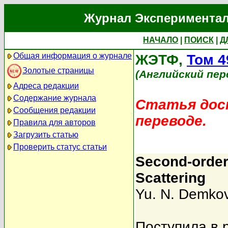
Журнал Экспериментал
НАЧАЛО
|
ПОИСК
|
Д
Общая информация о журнале
ЖЭТФ,
Том 4
Золотые страницы
(Английский пер
Адреса редакции
Содержание журнала
Статья дост
Сообщения редакции
переводе.
Правила для авторов
Загрузить статью
Проверить статус статьи
Second-order
Scattering
Yu. N. Demko
Поступила в 