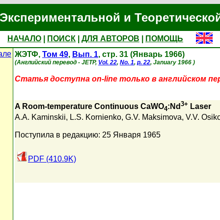
Экспериментальной и Теоретическо
НАЧАЛО
|
ПОИСК
|
ДЛЯ АВТОРОВ
|
ПОМОЩЬ
але
ЖЭТФ,
Том 49
,
Вып. 1
, стр. 31 (Январь 1966)
(Английский перевод - JETP,
Vol. 22
,
No. 1
,
p. 22
, January 1966 )
Статья доступна on-line только в английском пе
3+
A Room-temperature Continuous CaWO
:Nd
Laser
4
A.A. Kaminskii
,
L.S. Kornienko
,
G.V. Maksimova
,
V.V. Osik
Поступила в редакцию: 25 Января 1965
PDF (410.9K)