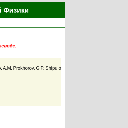
й Физики
реводе.
o
,
A.M. Prokhorov
,
G.P. Shipulo