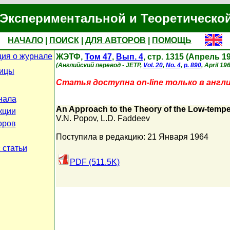
Экспериментальной и Теоретическо
НАЧАЛО
|
ПОИСК
|
ДЛЯ АВТОРОВ
|
ПОМОЩЬ
ия о журнале
ЖЭТФ,
Том 47
,
Вып. 4
, стр. 1315 (Апрель 1
(Английский перевод - JETP,
Vol. 20
,
No. 4
,
p. 890
, April 196
ницы
Статья доступна on-line только в англ
нала
An Approach to the Theory of the Low-temp
кции
V.N. Popov
,
L.D. Faddeev
оров
Поступила в редакцию: 21 Января 1964
 статьи
PDF (511.5K)