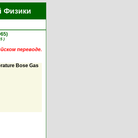
й Физики
965)
5 )
ийском переводе.
erature Bose Gas