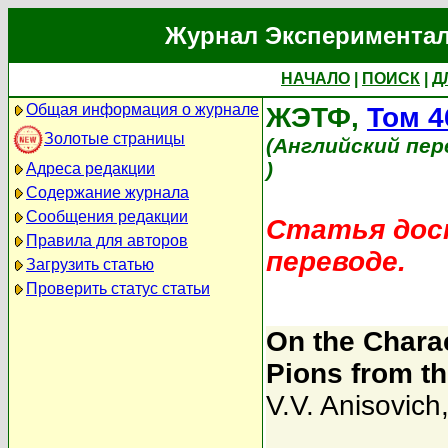
Журнал Экспериментал
НАЧАЛО
|
ПОИСК
|
Д
Общая информация о журнале
ЖЭТФ,
Том 4
Золотые страницы
(Английский пер
)
Адреса редакции
Содержание журнала
Сообщения редакции
Статья дост
Правила для авторов
переводе.
Загрузить статью
Проверить статус статьи
On the Charac
Pions from t
V.V. Anisovich