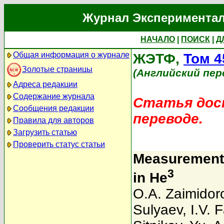
Журнал Экспериментал
НАЧАЛО
|
ПОИСК
|
Д
Общая информация о журнале
ЖЭТФ,
Том 4
Золотые страницы
(Английский пер
Адреса редакции
Содержание журнала
Статья дост
Сообщения редакции
переводе.
Правила для авторов
Загрузить статью
Проверить статус статьи
Measurement 
3
in He
O.A. Zaimidor
Sulyaev
,
I.V. 