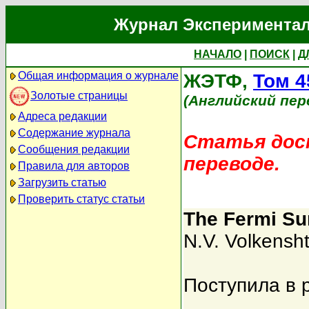
Журнал Экспериментал
НАЧАЛО
|
ПОИСК
|
Д
Общая информация о журнале
ЖЭТФ,
Том 4
Золотые страницы
(Английский пер
Адреса редакции
Содержание журнала
Статья дост
Сообщения редакции
переводе.
Правила для авторов
Загрузить статью
Проверить статус статьи
The Fermi Su
N.V. Volkensht
Поступила в 